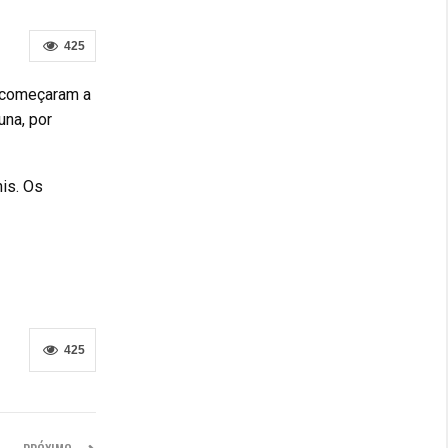
425
4 começaram a
una, por
nis. Os
425