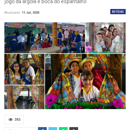
jogo da argola e boca do espantalho
NOTÍCIAS
Atualizado
11 Jul, 2025
393