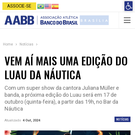
Open 
ASSOCIE-SE
Home
Notícias
VEM AÍ MAIS UMA EDIÇÃO DO
LUAU DA NÁUTICA
Com um super show da cantora Juliana Müller e
banda, a próxima edição do Luau será em 17 de
outubro (quinta-feira), a partir das 19h, no Bar da
Náutica
NOTÍCIAS
Atualizado
4 Out, 2024