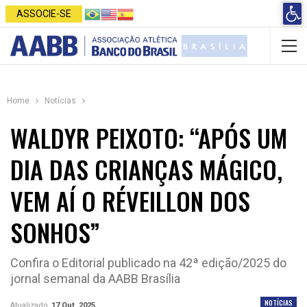
Open 
ASSOCIE-SE
Home
Notícias
WALDYR PEIXOTO: “APÓS UM
DIA DAS CRIANÇAS MÁGICO,
VEM AÍ O RÉVEILLON DOS
SONHOS”
Confira o Editorial publicado na 42ª edição/2025 do
jornal semanal da AABB Brasília
NOTÍCIAS
Atualizado
17 Out, 2025