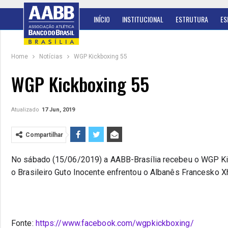
INÍCIO
INSTITUCIONAL
ESTRUTURA
ES
Home
Notícias
WGP Kickboxing 55
WGP Kickboxing 55
Atualizado
17 Jun, 2019
Compartilhar
No sábado (15/06/2019) a AABB-Brasília recebeu o WGP Kick
o Brasileiro Guto Inocente enfrentou o Albanês Francesko Xha
Fonte: 
https://www.facebook.com/wgpkickboxing/