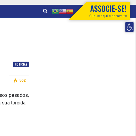
ASSOCIE-SE!
Clique aqui e aproveite
Open 
NOTÍCIAS
502
sos pesados, 
 sua torcida.