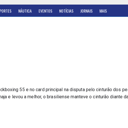
PORTES
NÁUTICA
EVENTOS
NOTÍCIAS
JORNAIS
MAIS
boxing 55 e no card principal na disputa pelo cinturão dos pe
ja e levou a melhor, o brasiliense manteve o cinturão diante da