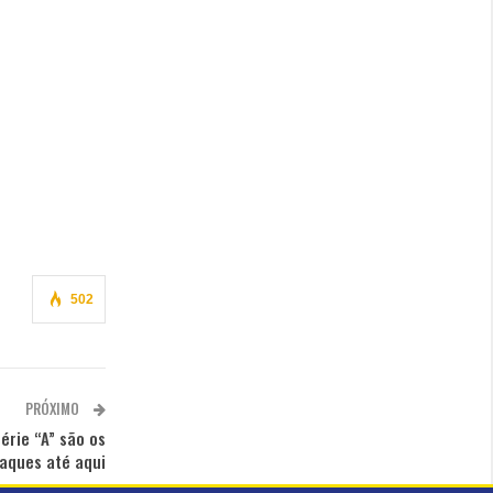
502
PRÓXIMO
érie “A” são os
aques até aqui