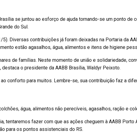
rasília se juntou ao esforço de ajuda tornando-se um ponto de c
Grande do Sul.
5). Diversas contribuições já foram deixadas na Portaria da AA
omento estão agasalhos, água, alimentos e itens de higiene pess
lhares de famílias. Neste momento de união e solidariedade, co
 destaca o presidente da AABB Brasília, Waldyr Peixoto.
o conforto para muitos. Lembre-se, sua contribuição faz a dife
lchões, água, alimentos não perecíveis, agasalhos, ração e cole
ília, tentaremos fazer com que as ações cheguem à AABB Porto 
ão para os pontos assistenciais do RS.