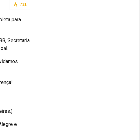
731
oleta para
BB, Secretaria
oal.
nvidamos
rença!
iras.)
Alegre e