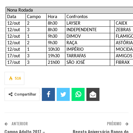
Nona Rodada
Data
Campo
Hora
Confrontos
12/out
2
8h30
LAYSER
CAIEX
12/out
3
8h30
INDEPENDENTE
ZEBRAS
12/out
1
9h30
DIMOV
FLAMIG
12/out
2
9h30
RAÇA
ASTÓRIA
12/out
1
10h30
IMPÉRIO
MOCIDA
17/out
3
19h30
TARRAFAS
AMIGOS
17/out
3
21h00
SÃO JOSÉ
FIBRAX
516
Compartilhar
ANTERIOR
PRÓXIMO
Campo Adulto 2017 –
Regata Aniversário Banco do