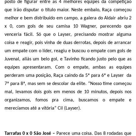
posto de figurar entre as 4 melhores equipes da competição
que irão disputar o título maior. Neste embalo, Raça começou
melhor e bem distribuído em campo, a galera do Aldair abriu 2
x 0, com gols de seu camisa 10 Wagner, parecendo que
venceria fácil. Só que o Layser, precisando mostrar alguma
coisa e reagir, pois vinha de duas derrotas, depois de arrancar
um empate com o líder, reagiu e buscou o empate com gols de
Juvenal, aliás um belo gol, e Tavinho ficando justo pelo que as
equipes apresentaram. Com o empate, ambas as equipes
perderam uma posição, Raça caindo da 5ª para 6ª e Layser
da
7ª para 8ª, mas sem se descolar da elite. “Nosso time começou
mal, levamos dois gols em menos de 10 minutos, depois nos
organizamos, fomos pra cima, buscamos o empate e
merecíamos até a vitória” Cil (Layser).
Tarrafas 0 x 0 São José –
Parece uma coisa. Das 8 rodadas que