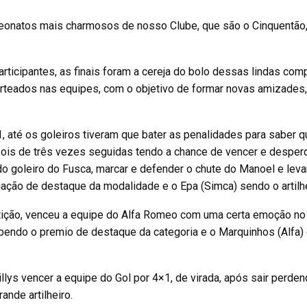
peonatos mais charmosos de nosso Clube, que são o Cinquentão
rticipantes, as finais foram a cereja do bolo dessas lindas com
rteados nas equipes, com o objetivo de formar novas amizades, 
1, até os goleiros tiveram que bater as penalidades para saber 
ois de três vezes seguidas tendo a chance de vencer e desperd
do goleiro do Fusca, marcar e defender o chute do Manoel e leva
ção de destaque da modalidade e o Epa (Simca) sendo o artilhe
tição, venceu a equipe do Alfa Romeo com uma certa emoção no 
bendo o premio de destaque da categoria e o Marquinhos (Alfa)
llys vencer a equipe do Gol por 4×1, de virada, após sair perden
nde artilheiro.