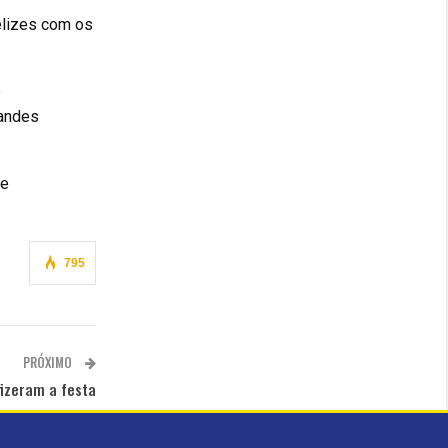
elizes com os
e
randes
 e
795
PRÓXIMO
izeram a festa