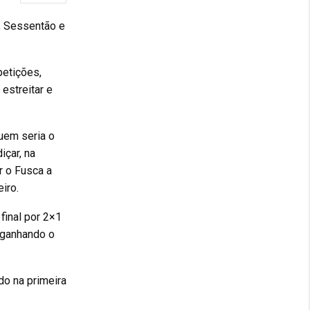
, Sessentão e
petições,
estreitar e
quem seria o
içar, na
r o Fusca a
iro.
final por 2×1
 ganhando o
do na primeira