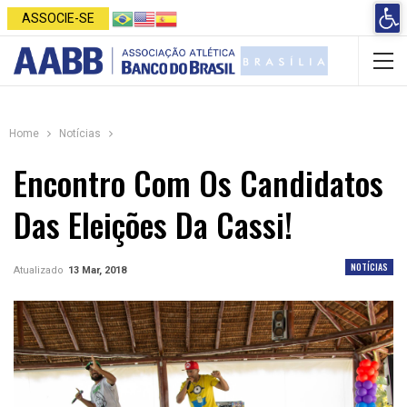
Open 
ASSOCIE-SE
Home
Notícias
Encontro Com Os Candidatos
Das Eleições Da Cassi!
NOTÍCIAS
Atualizado
13 Mar, 2018