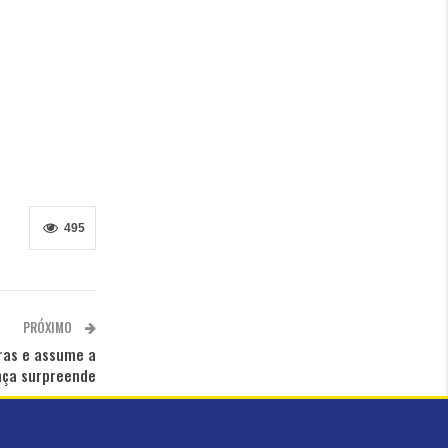
495
PRÓXIMO
yras e assume a
ança surpreende