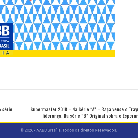
 série
Supermaster 2018 – Na Série “A” – Raça vence o Tra
liderança. Na série “B” Original sobra e Esper
© 2026 - AABB Brasília. Todos os direitos Reservados.