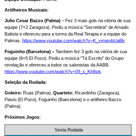
Artilheiros Musicais:
Julio Cesar Bazzo (Palma)
– Fez 3 mais gols na vitória de sua
equipe (7×2 Zaragoza). Pediu a música “Secretária” de Amado
Batista e ofereceu para a turma da Real Terapia e a equipe do
Palmas.
https://www.youtube.com/watch?v=K_ymqmbUaBk
Foguinho (Barcelona) –
Também fez 3 gols na vitória de sua
equipe (6×5 El Pozo). Pediu a música “Tá Escrito” do Grupo
revelação e ofereceu a todos os salonistas da AABB.
https://www.youtube.com/watch?v=09_s_Kh8sls
Seleção da Rodada:
Goleiro:
Ruas (Palma).
Quarteto:
Ricardinho (Zaragoza),
Flavio (El Pozo), Foguinho (Baecelona) e o artilheiro Bazzo
(Palma).
Próximos Jogos:
Sexta Rodada