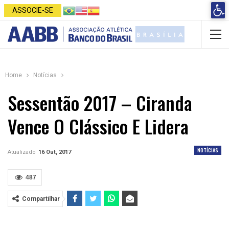
Open 
ASSOCIE-SE
Home
Notícias
Sessentão 2017 – Ciranda
Vence O Clássico E Lidera
NOTÍCIAS
Atualizado
16 Out, 2017
487
Compartilhar