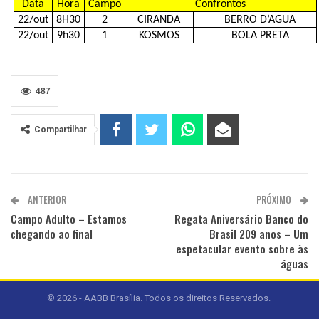
Data
Hora
Campo
Confrontos
22/out
8H30
2
CIRANDA
BERRO D’AGUA
22/out
9h30
1
KOSMOS
BOLA PRETA
487
Compartilhar
ANTERIOR
PRÓXIMO
Campo Adulto – Estamos
Regata Aniversário Banco do
chegando ao final
Brasil 209 anos – Um
espetacular evento sobre às
águas
© 2026 - AABB Brasília. Todos os direitos Reservados.