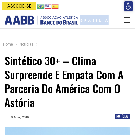
Open 
ASSOCIE-SE
Home
Notícias
Sintético 30+ – Clima
Surpreende E Empata Com A
Parceria Do América Com O
Astória
NOTÍCIAS
Em
9 Nov, 2018