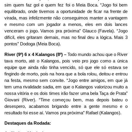
sim quem faz gol e quem fez foi o Meia Boca. “Jogo foi bem
equilibrado, onde tivemos a oportunidade de ficar na frente de
virada, mas infelizmente não conseguimos manter a vantagem
e mesmo com um jogador a menos, eles em dois lances
venceram o jogo. Vamos pra próxima” Glauco (Favela). “Jogo
difícil, eles gritaram demais, mas no final deu a lógica. Mais 3
pontos” Dodoga (Meia Boca).
River (9º) 6 x 4 Kalangos (8º) –
Todo mundo achou que o River
tava morto, até o Kalangos, pois veio pro jogo como a única
equipe que ainda não tinha vencido, só que ele só estava se
fingindo de morto, pois na hora que a bola rolou, deitou e entrou
na festa, mesmo sem convite. “Jogo entre amigos, em que já
tem uma rivalidade sadia, em que o Kalangos valorizou muito a
nossa vitória e os dois times irão fazer uma bela Taça de Prata”
Giovani (River). “Time começou bem, mas depois bateu o
desespero, acabamos brigando entre a gente mesmo e o
resultado foi esse aí. Vamos pra próxima” Rafael (Kalangos).
Destaques da Rodada: