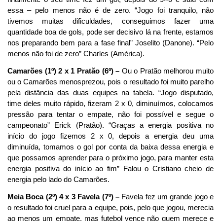
essa – pelo menos não é de zero. “Jogo foi tranquilo, não
tivemos muitas dificuldades, conseguimos fazer uma
quantidade boa de gols, pode ser decisivo lá na frente, estamos
nos preparando bem para a fase final” Joselito (Danone). “Pelo
menos não foi de zero” Charles (América).
Camarões (1º) 2 x 1 Pratão (6º) –
Ou o Pratão melhorou muito
ou o Camarões menosprezou, pois o resultado foi muito parelho
pela distância das duas equipes na tabela. “Jogo disputado,
time deles muito rápido, fizeram 2 x 0, diminuímos, colocamos
pressão para tentar o empate, não foi possível e segue o
campeonato” Erick (Pratão). “Graças a energia positiva no
início do jogo fizemos 2 x 0, depois a energia deu uma
diminuída, tomamos o gol por conta da baixa dessa energia e
que possamos aprender para o próximo jogo, para manter esta
energia positiva do início ao fim” Falou o Cristiano cheio de
energia pelo lado do Camarões.
Meia Boca (2º) 4 x 3 Favela (7º) –
Favela fez um grande jogo e
o resultado foi cruel para a equipe, pois, pelo que jogou, merecia
ao menos um empate, mas futebol vence não quem merece e