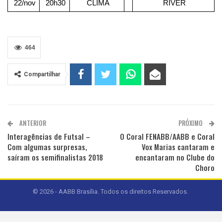
22/nov
20h30
CLIMA
RIVER
464
Compartilhar
ANTERIOR
PRÓXIMO
Interagências de Futsal –
O Coral FENABB/AABB e Coral
Com algumas surpresas,
Vox Marias cantaram e
saíram os semifinalistas 2018
encantaram no Clube do
Choro
© 2026 - AABB Brasília. Todos os direitos Reservados.