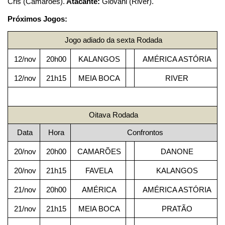
Cris (Camarões).
Atacante:
Giovani (River).
Próximos Jogos:
Jogo adiado da sexta Rodada
12/nov
20h00
KALANGOS
AMÉRICA ASTÓRIA
12/nov
21h15
MEIA BOCA
RIVER
Oitava Rodada
Data
Hora
Confrontos
20/nov
20h00
CAMARÕES
DANONE
20/nov
21h15
FAVELA
KALANGOS
21/nov
20h00
AMÉRICA
AMÉRICA ASTÓRIA
21/nov
21h15
MEIA BOCA
PRATÃO