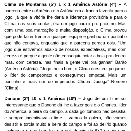
Clima de Montanha (5º) 1 x 1 América Astória (4º) –
A
parceria entre o América e o Astória era a franca favorita para o
jogo, já que a vitória lhe daria a liderança provisória e para o
Clima, nas suas contas, era um jogo para ir pro próximo. Mas
com uma boa marcação e muita disposição, o Clima provou
que pode fazer frente a qualquer equipe e ganhou um pontinho
que não contava, enquanto que a parceria perdeu dois. “Um
jogo que estivemos abaixo de nossas expectativas, mas com
certeza é porque a gente não conseguiu botar a bola pra dentro,
mas, com certeza, nas finais a gente vai pra ganhar” Barão
(América Astória). “Jogo muito bom, o Clima cresceu, pegamos
o líder do campeonato e conseguimos empatar. Mais um
pontinho e mais um do imperador. Chupa Dodoga” Romero
(Clima).
Danone (3º) 10 x 1 América (10º) –
Jogo de um time só.
Interessante que o Danone dá-lhe a fazer gols e o Charles, líder
do América, a beira do campo, a cada gol tomado não desistia,
e sempre incentivava o time – vamos lá galera, não vamos
desistir e torcia muito a beira do campo e foi ao delírio quando
finalmente o seu time fez um gol, depois do 9×0 e saiu com