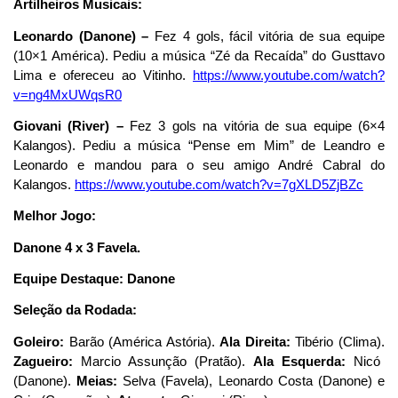
Artilheiros Musicais:
Leonardo (Danone) –
Fez 4 gols, fácil vitória de sua equipe
(10×1 América). Pediu a música “Zé da Recaída” do Gusttavo
Lima e ofereceu ao Vitinho.
https://www.youtube.com/watch?
v=ng4MxUWqsR0
Giovani (River) –
Fez 3 gols na vitória de sua equipe (6×4
Kalangos). Pediu a música “Pense em Mim” de Leandro e
Leonardo e mandou para o seu amigo André Cabral do
Kalangos.
https://www.youtube.com/watch?v=7gXLD5ZjBZc
Melhor Jogo:
Danone 4 x 3 Favela.
Equipe Destaque: Danone
Seleção da Rodada:
Goleiro:
Barão (América Astória).
Ala Direita:
Tibério (Clima).
Zagueiro:
Marcio Assunção (Pratão).
Ala Esquerda:
Nicó
(Danone).
Meias:
Selva (Favela), Leonardo Costa (Danone) e